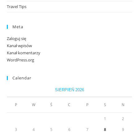
Travel Tips
Meta
Zaloguj się
Kanał wpisów
Kanał komentarzy
WordPress.org
Calendar
SIERPIEŃ 2026
P
W
Ś
C
P
S
N
1
2
3
4
5
6
7
8
9