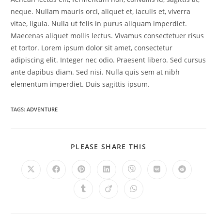
neque. Nullam mauris orci, aliquet et, iaculis et, viverra
vitae, ligula. Nulla ut felis in purus aliquam imperdiet.
Maecenas aliquet mollis lectus. Vivamus consectetuer risus
et tortor. Lorem ipsum dolor sit amet, consectetur
adipiscing elit. Integer nec odio. Praesent libero. Sed cursus
ante dapibus diam. Sed nisi. Nulla quis sem at nibh
elementum imperdiet. Duis sagittis ipsum.
TAGS:
ADVENTURE
SHARE
PLEASE SHARE THIS
THIS
CONTENT
Opens
Opens
Opens
Opens
Opens
Opens
Opens
in
in
in
in
in
in
in
a
a
a
a
a
a
a
Opens
Opens
Opens
new
new
new
new
new
new
new
in
in
in
window
window
window
window
window
window
window
a
a
a
new
new
new