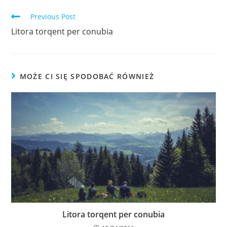
window
window
window
Read
Previous Post
more
Litora torqent per conubia
articles
MOŻE CI SIĘ SPODOBAĆ RÓWNIEŻ
Litora torqent per conubia