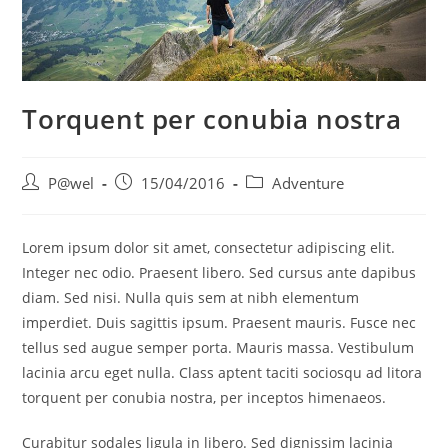
Torquent per conubia nostra
Post
Post
Post
P@wel
15/04/2016
Adventure
author:
published:
category:
Lorem ipsum dolor sit amet, consectetur adipiscing elit.
Integer nec odio. Praesent libero. Sed cursus ante dapibus
diam. Sed nisi. Nulla quis sem at nibh elementum
imperdiet. Duis sagittis ipsum. Praesent mauris. Fusce nec
tellus sed augue semper porta. Mauris massa. Vestibulum
lacinia arcu eget nulla. Class aptent taciti sociosqu ad litora
torquent per conubia nostra, per inceptos himenaeos.
Curabitur sodales ligula in libero. Sed dignissim lacinia